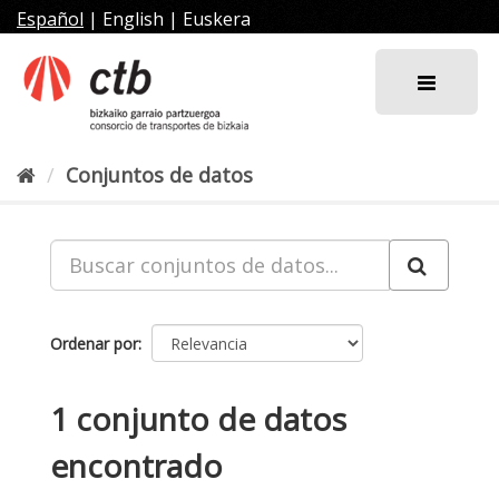
Ir
Español
|
English
|
Euskera
al
contenido
Conjuntos de datos
Ordenar por
1 conjunto de datos
encontrado