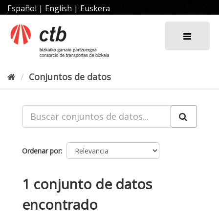
Ir
Español
|
English
|
Euskera
al
contenido
Conjuntos de datos
Ordenar por
1 conjunto de datos
encontrado