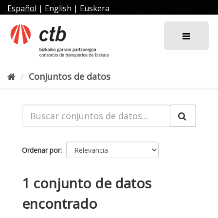
Ir
Español
|
English
|
Euskera
al
contenido
Conjuntos de datos
Ordenar por
1 conjunto de datos
encontrado