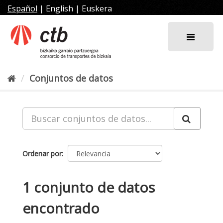
Ir
Español
|
English
|
Euskera
al
contenido
Conjuntos de datos
Ordenar por
1 conjunto de datos
encontrado