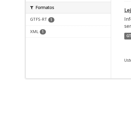
Formatos
Lej
Inf
GTFS-RT
1
ser
XML
1
GT
Ust