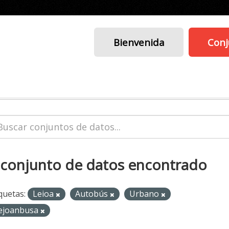
Bienvenida
Conj
 conjunto de datos encontrado
quetas:
Leioa
Autobús
Urbano
ejoanbusa