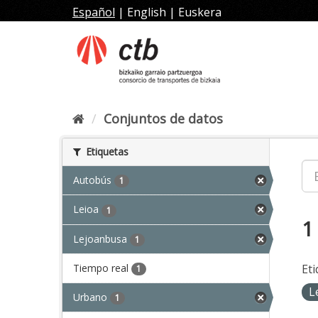
Ir
Español
|
English
|
Euskera
al
contenido
Conjuntos de datos
Etiquetas
Autobús
1
Leioa
1
1
Lejoanbusa
1
Tiempo real
Eti
1
L
Urbano
1