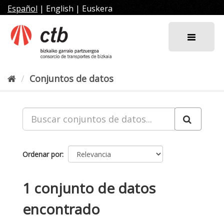
Ir
Español
|
English
|
Euskera
al
contenido
Conjuntos de datos
Ordenar por
1 conjunto de datos
encontrado