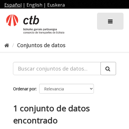
Ir
Español
|
English
|
Euskera
al
contenido
Conjuntos de datos
Ordenar por
1 conjunto de datos
encontrado