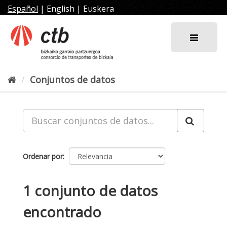
Ir
Español
|
English
|
Euskera
al
contenido
Conjuntos de datos
Ordenar por
1 conjunto de datos
encontrado