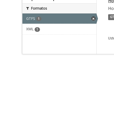
Ho
Ho
Formatos
GT
GTFS
1
XML
1
Ust