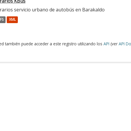
rarios KBus
rarios servicio urbano de autobús en Barakaldo
FS
XML
ed también puede acceder a este registro utilizando los
API
(ver
API Do