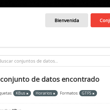
Bienvenida
Conj
 conjunto de datos encontrado
quetas:
KBus
Horarios
Formatos:
GTFS