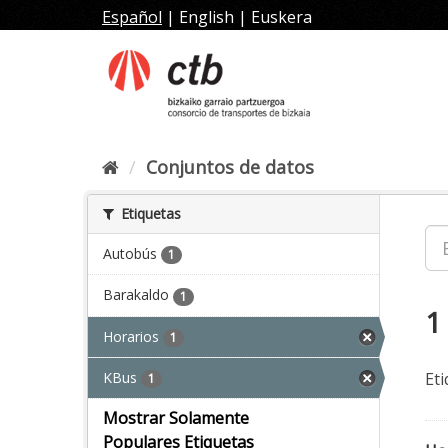
Ir
Español
|
English
|
Euskera
al
contenido
Conjuntos de datos
Etiquetas
Autobús
1
Barakaldo
1
1
Horarios
1
KBus
Eti
1
Mostrar Solamente
Populares Etiquetas