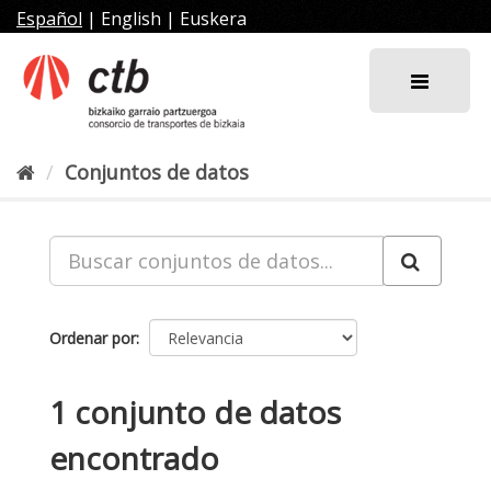
Ir
Español
|
English
|
Euskera
al
contenido
Conjuntos de datos
Ordenar por
1 conjunto de datos
encontrado