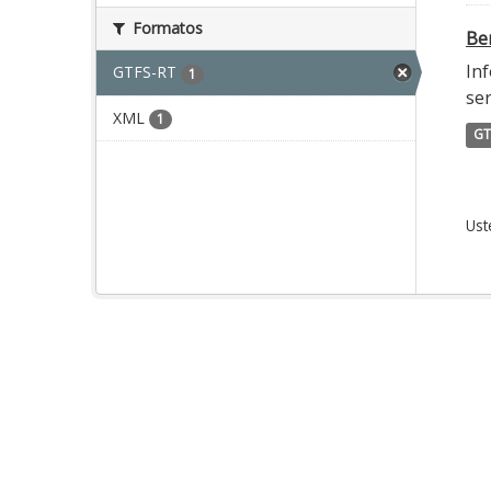
Formatos
Ber
Inf
GTFS-RT
1
ser
XML
1
GT
Ust