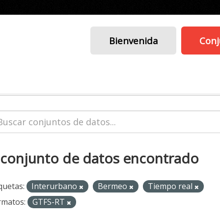
Bienvenida
Conj
 conjunto de datos encontrado
quetas:
Interurbano
Bermeo
Tiempo real
rmatos:
GTFS-RT