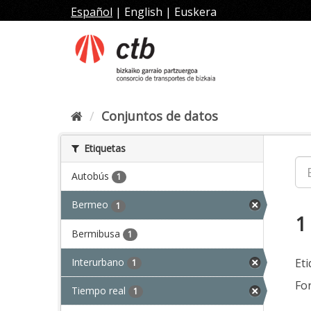
Ir
Español
|
English
|
Euskera
al
contenido
Conjuntos de datos
Etiquetas
Autobús
1
Bermeo
1
1
Bermibusa
1
Interurbano
Eti
1
Fo
Tiempo real
1