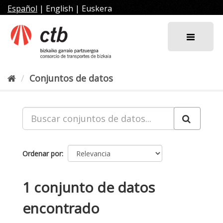
Ir
Español
|
English
|
Euskera
al
contenido
Conjuntos de datos
Ordenar por
1 conjunto de datos
encontrado