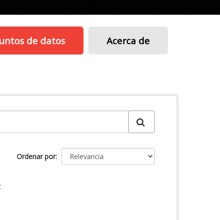
untos de datos
Acerca de
Ordenar por
: