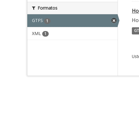
Formatos
Ho
Ho
GTFS
1
GT
XML
1
Ust