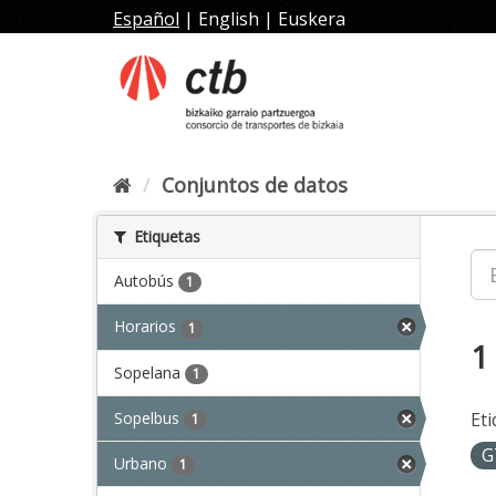
Ir
Español
|
English
|
Euskera
al
contenido
Conjuntos de datos
Etiquetas
Autobús
1
Horarios
1
1
Sopelana
1
Sopelbus
Eti
1
G
Urbano
1