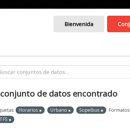
Bienvenida
Conj
 conjunto de datos encontrado
quetas:
Horarios
Urbano
Sopelbus
Formatos
TFS