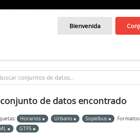
Bienvenida
Conj
 conjunto de datos encontrado
quetas:
Horarios
Urbano
Sopelbus
Formatos
ML
GTFS