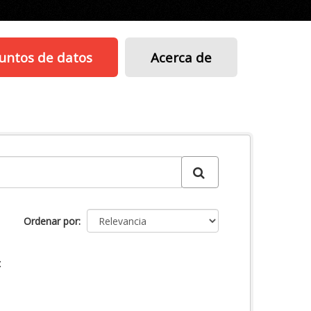
untos de datos
Acerca de
Ordenar por
: