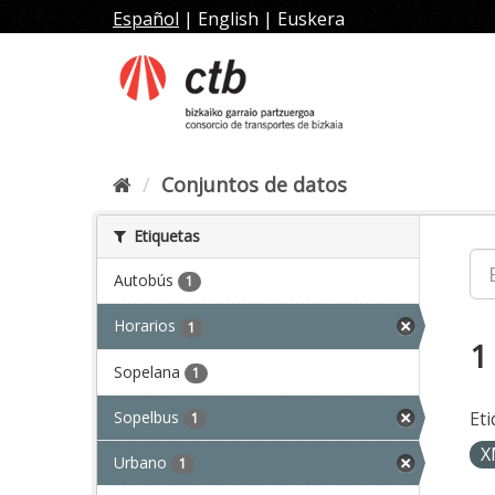
Ir
Español
|
English
|
Euskera
al
contenido
Conjuntos de datos
Etiquetas
Autobús
1
Horarios
1
1
Sopelana
1
Sopelbus
Eti
1
X
Urbano
1