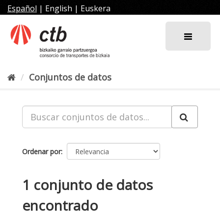
Ir
Español
|
English
|
Euskera
al
contenido
Conjuntos de datos
Ordenar por
1 conjunto de datos
encontrado