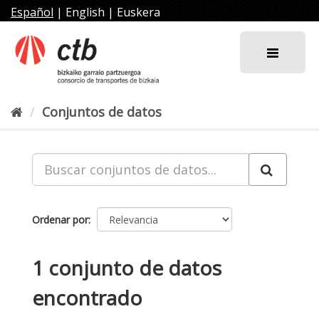
Ir
Español
|
English
|
Euskera
al
contenido
Conjuntos de datos
Ordenar por
1 conjunto de datos
encontrado