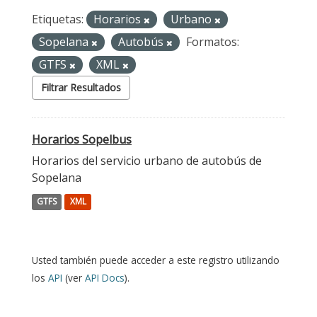
Etiquetas:
Horarios
Urbano
Sopelana
Autobús
Formatos:
GTFS
XML
Filtrar Resultados
Horarios Sopelbus
Horarios del servicio urbano de autobús de
Sopelana
GTFS
XML
Usted también puede acceder a este registro utilizando
los
API
(ver
API Docs
).