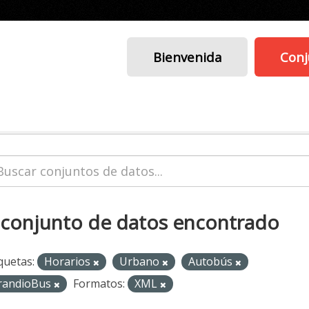
Bienvenida
Conj
 conjunto de datos encontrado
quetas:
Horarios
Urbano
Autobús
randioBus
Formatos:
XML