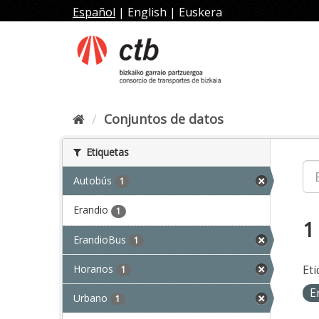
Ir
Español
|
English
|
Euskera
al
contenido
Conjuntos de datos
Etiquetas
Autobús
1
Erandio
1
1
ErandioBus
1
Horarios
Eti
1
E
Urbano
1