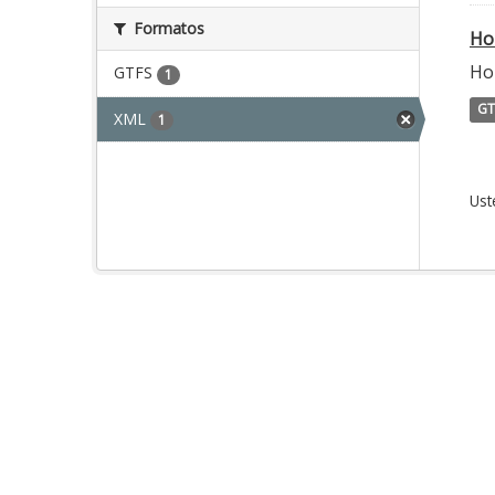
Formatos
Ho
Ho
GTFS
1
GT
XML
1
Ust