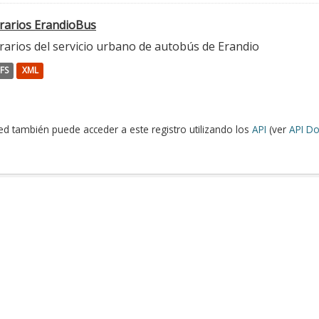
rarios ErandioBus
rarios del servicio urbano de autobús de Erandio
FS
XML
ed también puede acceder a este registro utilizando los
API
(ver
API Do