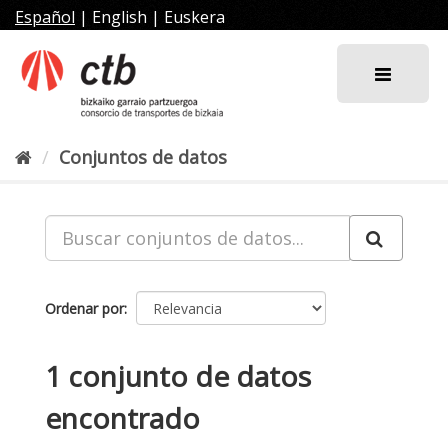
Ir
Español
|
English
|
Euskera
al
contenido
Conjuntos de datos
Ordenar por
1 conjunto de datos
encontrado