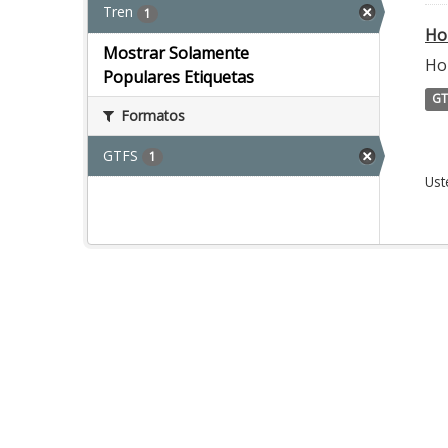
Tren
1
Ho
Mostrar Solamente
Hor
Populares Etiquetas
GT
Formatos
GTFS
1
Ust