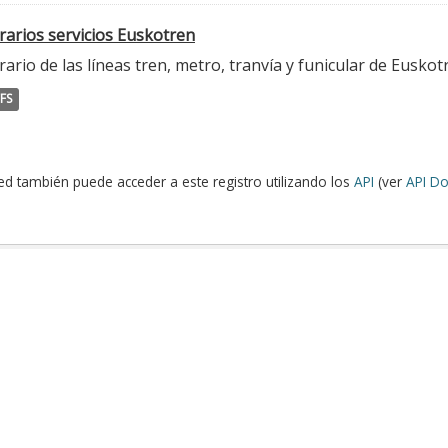
rarios servicios Euskotren
ario de las líneas tren, metro, tranvía y funicular de Euskot
FS
ed también puede acceder a este registro utilizando los
API
(ver
API Do