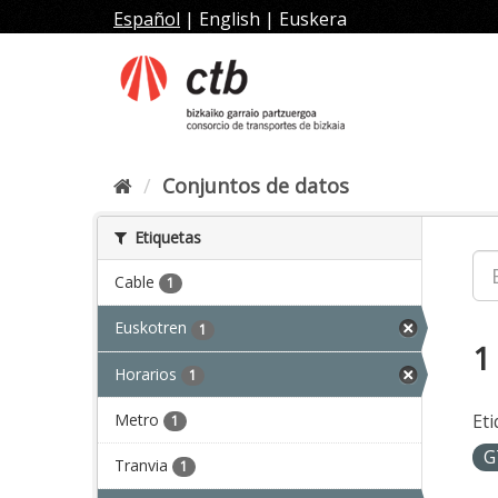
Ir
Español
|
English
|
Euskera
al
contenido
Conjuntos de datos
Etiquetas
Cable
1
Euskotren
1
1
Horarios
1
Metro
Eti
1
G
Tranvia
1