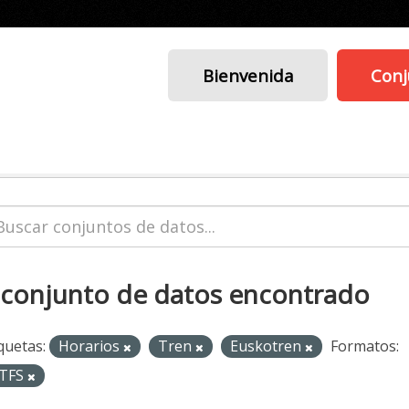
Bienvenida
Conj
 conjunto de datos encontrado
quetas:
Horarios
Tren
Euskotren
Formatos:
TFS