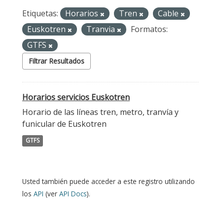
Etiquetas:
Horarios
Tren
Cable
Euskotren
Tranvia
Formatos:
GTFS
Filtrar Resultados
Horarios servicios Euskotren
Horario de las líneas tren, metro, tranvía y
funicular de Euskotren
GTFS
Usted también puede acceder a este registro utilizando
los
API
(ver
API Docs
).