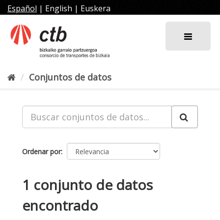
Ir
Español
|
English
|
Euskera
al
contenido
Conjuntos de datos
Ordenar por
1 conjunto de datos
encontrado