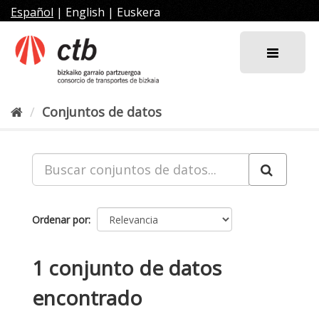
Ir
Español
|
English
|
Euskera
al
contenido
Conjuntos de datos
Ordenar por
1 conjunto de datos
encontrado