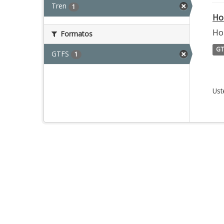
Tren
1
Ho
Hor
Formatos
GT
GTFS
1
Ust