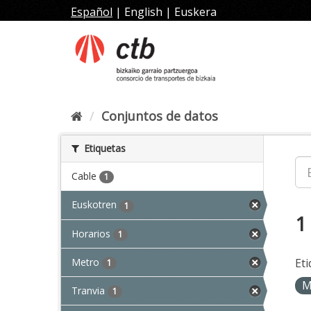
Ir
Español
|
English
|
Euskera
al
contenido
Conjuntos de datos
Etiquetas
Cable
1
Euskotren
1
1
Horarios
1
Metro
Eti
1
M
Tranvia
1