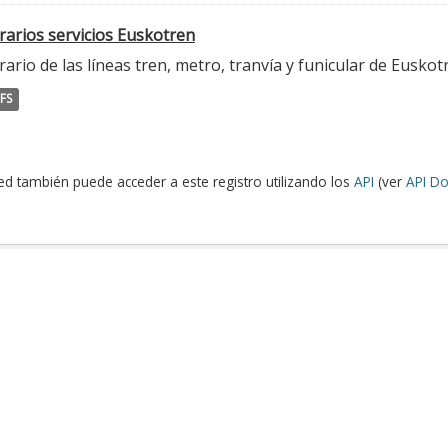
rarios servicios Euskotren
ario de las líneas tren, metro, tranvía y funicular de Euskot
FS
ed también puede acceder a este registro utilizando los
API
(ver
API Do