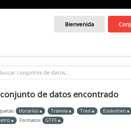
Bienvenida
Conj
 conjunto de datos encontrado
quetas:
Horarios
Tranvia
Tren
Euskotren
etro
Formatos:
GTFS