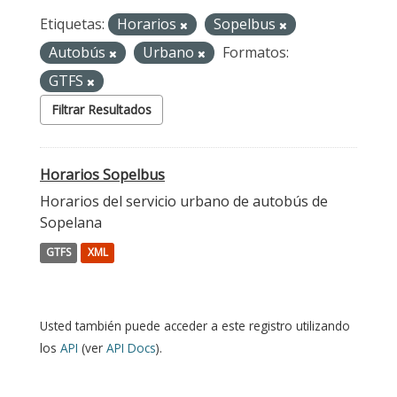
Etiquetas:
Horarios
Sopelbus
Autobús
Urbano
Formatos:
GTFS
Filtrar Resultados
Horarios Sopelbus
Horarios del servicio urbano de autobús de
Sopelana
GTFS
XML
Usted también puede acceder a este registro utilizando
los
API
(ver
API Docs
).