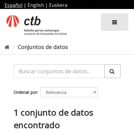
Ir
Español
|
English
|
Euskera
al
contenido
Conjuntos de datos
Ordenar por
1 conjunto de datos
encontrado