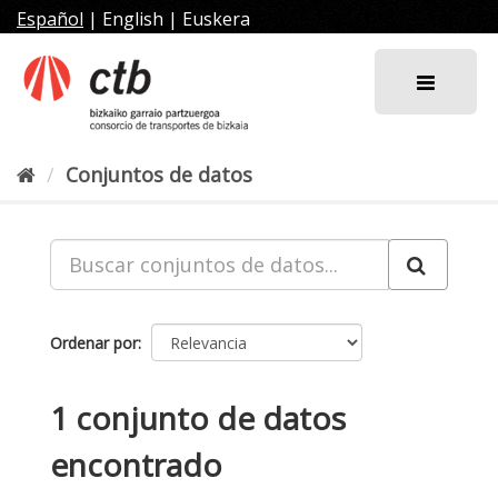
Ir
Español
|
English
|
Euskera
al
contenido
Conjuntos de datos
Ordenar por
1 conjunto de datos
encontrado