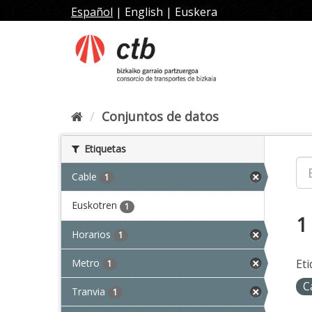
Ir
Español
|
English
|
Euskera
al
contenido
Conjuntos de datos
Etiquetas
Cable
1
Euskotren
1
1
Horarios
1
Metro
Eti
1
C
Tranvia
1