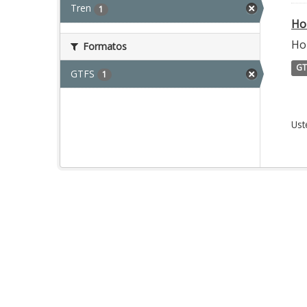
Tren
1
Ho
Hor
Formatos
GT
GTFS
1
Ust