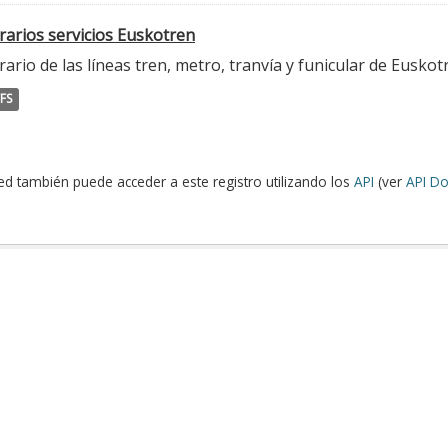
rarios servicios Euskotren
ario de las líneas tren, metro, tranvía y funicular de Euskot
FS
ed también puede acceder a este registro utilizando los
API
(ver
API Do