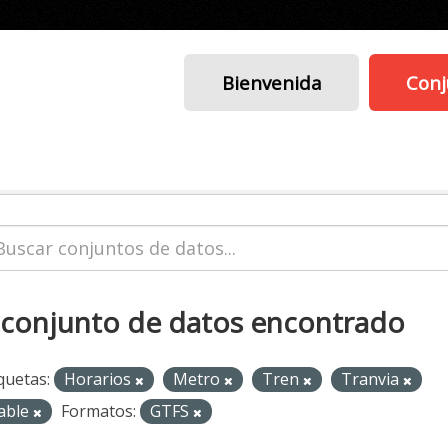
Bienvenida
Conj
 conjunto de datos encontrado
quetas:
Horarios
Metro
Tren
Tranvia
able
Formatos:
GTFS