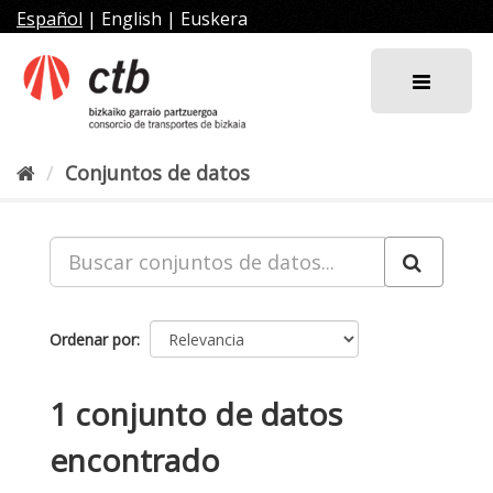
Ir
Español
|
English
|
Euskera
al
contenido
Conjuntos de datos
Ordenar por
1 conjunto de datos
encontrado