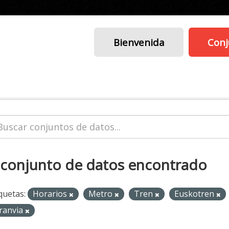
Bienvenida
Conj
 conjunto de datos encontrado
quetas:
Horarios
Metro
Tren
Euskotren
ranvia