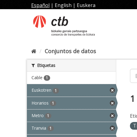
Ir
Español
|
English
|
Euskera
al
contenido
Conjuntos de datos
Etiquetas
Cable
1
Euskotren
1
1
Horarios
1
Metro
Eti
1
T
Tranvia
1