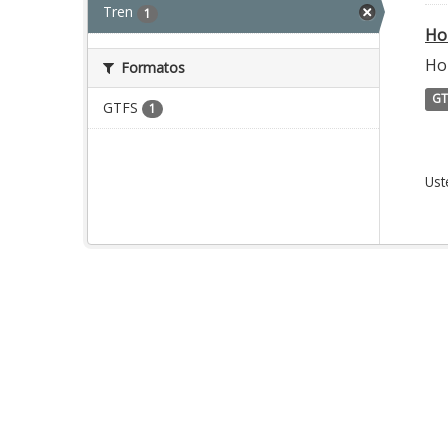
Tren
1
Ho
Hor
Formatos
GT
GTFS
1
Ust