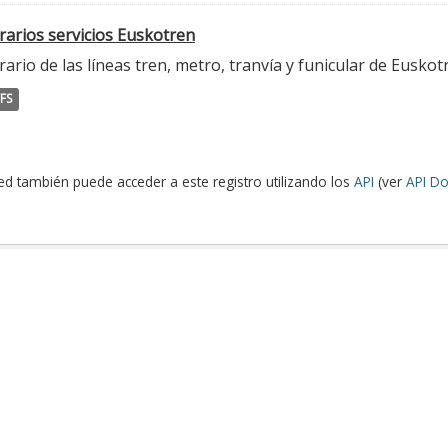
rarios servicios Euskotren
ario de las líneas tren, metro, tranvía y funicular de Euskot
FS
ed también puede acceder a este registro utilizando los
API
(ver
API Do