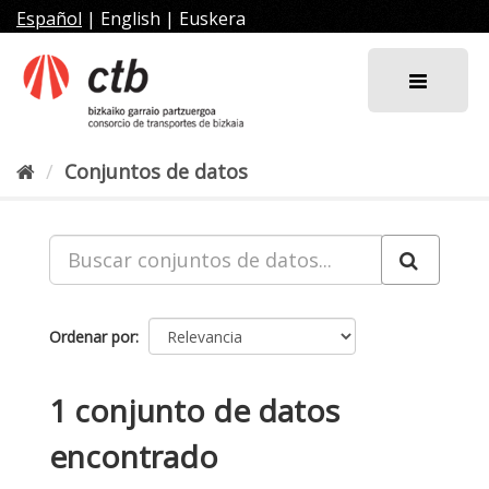
Ir
Español
|
English
|
Euskera
al
contenido
Conjuntos de datos
Ordenar por
1 conjunto de datos
encontrado