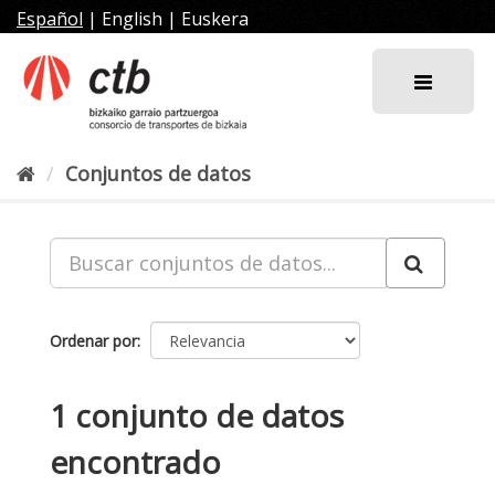
Ir
Español
|
English
|
Euskera
al
contenido
Conjuntos de datos
Ordenar por
1 conjunto de datos
encontrado