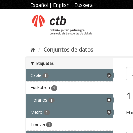
Ir
Español
|
English
|
Euskera
al
contenido
Conjuntos de datos
Etiquetas
Cable
1
Euskotren
1
1
Horarios
1
Metro
Eti
1
Tranvia
1