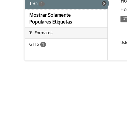
Ho
Tren
1
Hor
Mostrar Solamente
GT
Populares Etiquetas
Formatos
Ust
GTFS
1