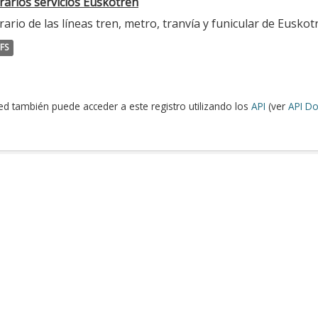
rarios servicios Euskotren
ario de las líneas tren, metro, tranvía y funicular de Euskot
FS
ed también puede acceder a este registro utilizando los
API
(ver
API Do