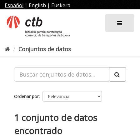
Ir
Español
|
English
|
Euskera
al
contenido
Conjuntos de datos
Ordenar por
1 conjunto de datos
encontrado