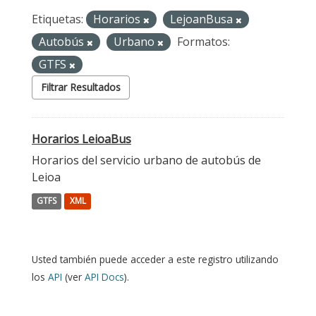
Etiquetas:
Horarios
LejoanBusa
Autobús
Urbano
Formatos:
GTFS
Filtrar Resultados
Horarios LeioaBus
Horarios del servicio urbano de autobús de
Leioa
GTFS
XML
Usted también puede acceder a este registro utilizando
los
API
(ver
API Docs
).