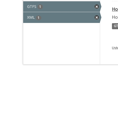
GTFS
1
Ho
Ho
XML
1
GT
Ust