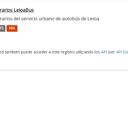
rarios LeioaBus
rarios del servicio urbano de autobús de Leioa
FS
XML
ed también puede acceder a este registro utilizando los
API
(ver
API Do