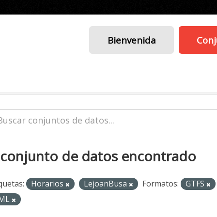
Bienvenida
Conj
 conjunto de datos encontrado
quetas:
Horarios
LejoanBusa
Formatos:
GTFS
ML