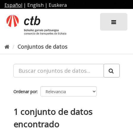
Ir
Español
|
English
|
Euskera
al
contenido
Conjuntos de datos
Ordenar por
1 conjunto de datos
encontrado