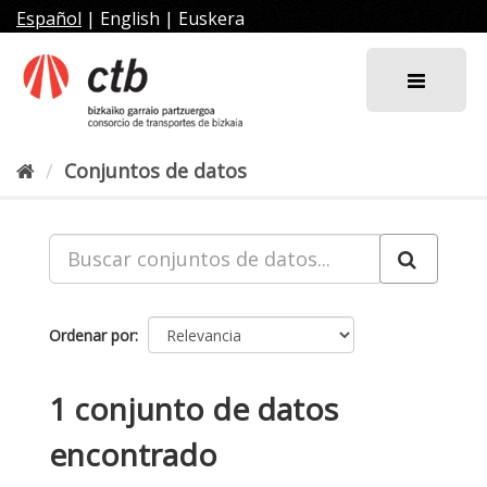
Ir
Español
|
English
|
Euskera
al
contenido
Conjuntos de datos
Ordenar por
1 conjunto de datos
encontrado