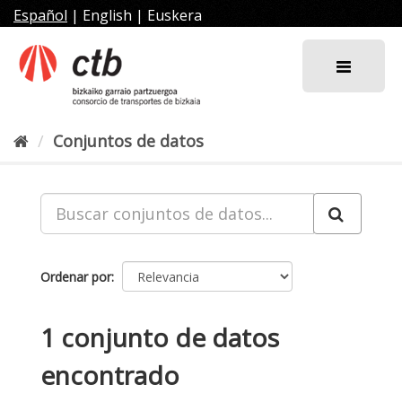
Ir
Español
|
English
|
Euskera
al
contenido
Conjuntos de datos
Ordenar por
1 conjunto de datos
encontrado