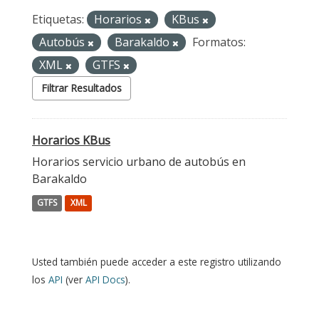
Etiquetas:
Horarios
KBus
Autobús
Barakaldo
Formatos:
XML
GTFS
Filtrar Resultados
Horarios KBus
Horarios servicio urbano de autobús en
Barakaldo
GTFS
XML
Usted también puede acceder a este registro utilizando
los
API
(ver
API Docs
).