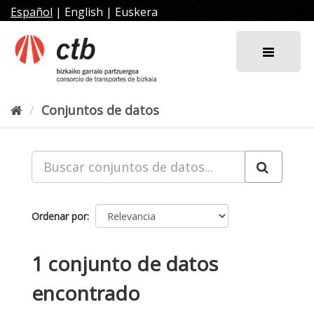
Ir
Español
|
English
|
Euskera
al
contenido
Conjuntos de datos
Ordenar por
1 conjunto de datos
encontrado