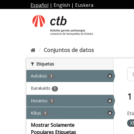
Ir
Español
|
English
|
Euskera
al
contenido
Conjuntos de datos
Etiquetas
Autobús
1
Barakaldo
1
1
Horarios
1
KBus
Eti
1
X
Mostrar Solamente
Populares Etiquetas