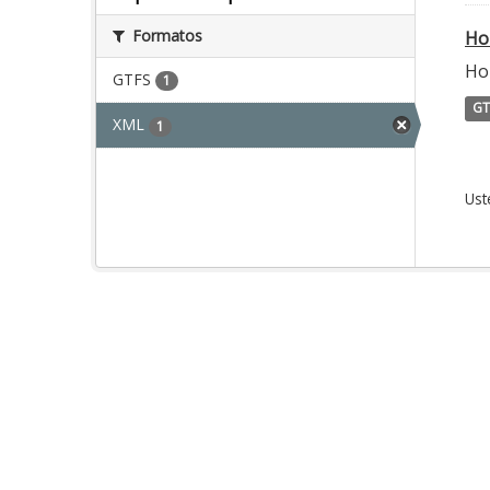
Formatos
Ho
Ho
GTFS
1
GT
XML
1
Ust