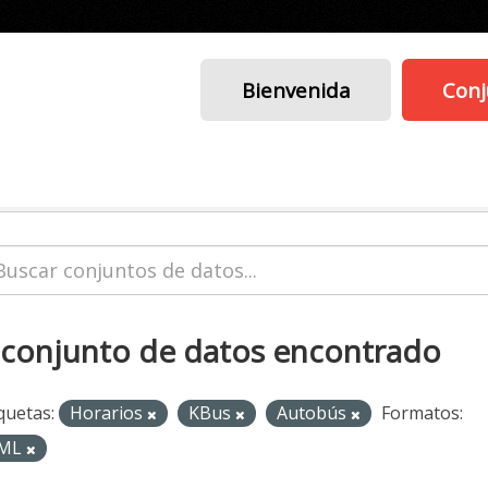
Bienvenida
Conj
 conjunto de datos encontrado
quetas:
Horarios
KBus
Autobús
Formatos:
ML