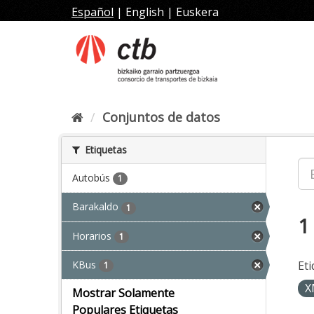
Ir
Español
|
English
|
Euskera
al
contenido
Conjuntos de datos
Etiquetas
Autobús
1
Barakaldo
1
1
Horarios
1
KBus
Eti
1
X
Mostrar Solamente
Populares Etiquetas