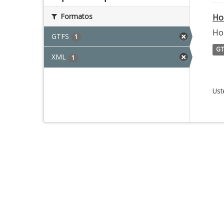
Formatos
Ho
Ho
GTFS
1
GT
XML
1
Ust