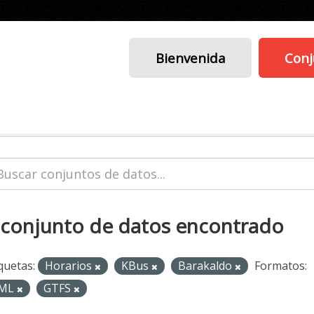
Bienvenida
Conj
 conjunto de datos encontrado
quetas:
Horarios
KBus
Barakaldo
Formatos:
ML
GTFS