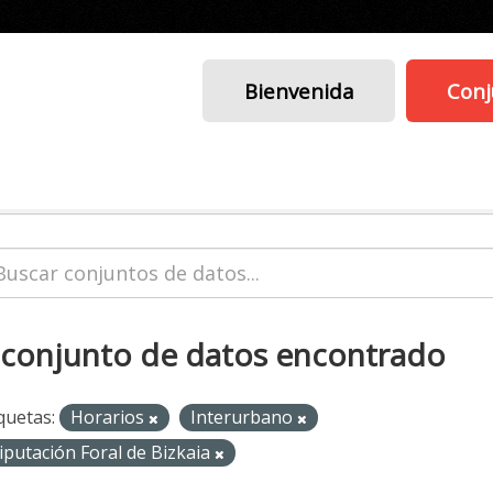
Bienvenida
Conj
 conjunto de datos encontrado
quetas:
Horarios
Interurbano
iputación Foral de Bizkaia