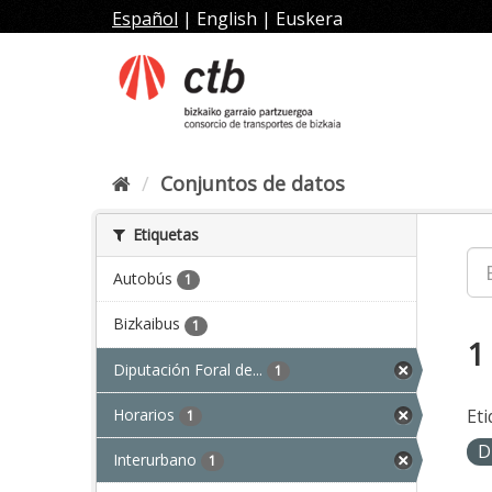
Ir
Español
|
English
|
Euskera
al
contenido
Conjuntos de datos
Etiquetas
Autobús
1
Bizkaibus
1
1
Diputación Foral de...
1
Horarios
Eti
1
D
Interurbano
1