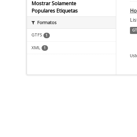
Mostrar Solamente
Ho
Populares Etiquetas
Lis
Formatos
GT
GTFS
1
XML
1
Ust