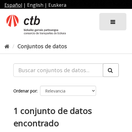
Ir
Español
|
English
|
Euskera
al
contenido
Conjuntos de datos
Ordenar por
1 conjunto de datos
encontrado