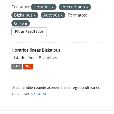
Etiquetas:
Horarios
Interurbano
Bizkaibus
Autobús
Formatos:
GTFS
Filtrar Resultados
Horarios líneas Bizkaibus
Listado líneas Bizkaibus
GTFS
XML
Usted también puede acceder a este registro utilizando
los
API
(ver
API Docs
).