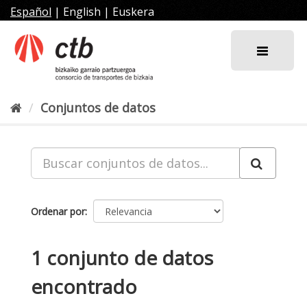
Ir
Español
|
English
|
Euskera
al
contenido
Conjuntos de datos
Ordenar por
1 conjunto de datos
encontrado