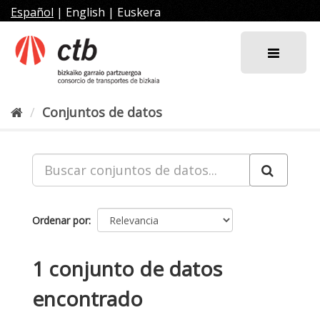
Ir
Español
|
English
|
Euskera
al
contenido
Conjuntos de datos
Ordenar por
1 conjunto de datos
encontrado