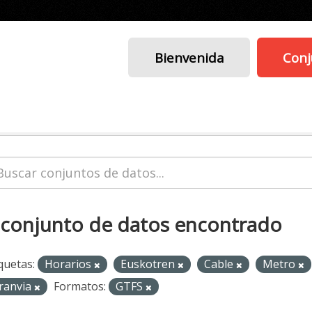
Bienvenida
Conj
 conjunto de datos encontrado
quetas:
Horarios
Euskotren
Cable
Metro
ranvia
Formatos:
GTFS