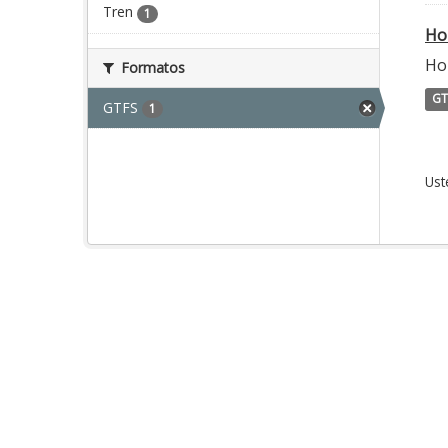
Tren
1
Ho
Hor
Formatos
GT
GTFS
1
Ust