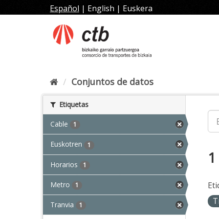
Ir
Español
|
English
|
Euskera
al
contenido
Conjuntos de datos
Etiquetas
Cable
1
Euskotren
1
1
Horarios
1
Metro
Eti
1
T
Tranvia
1