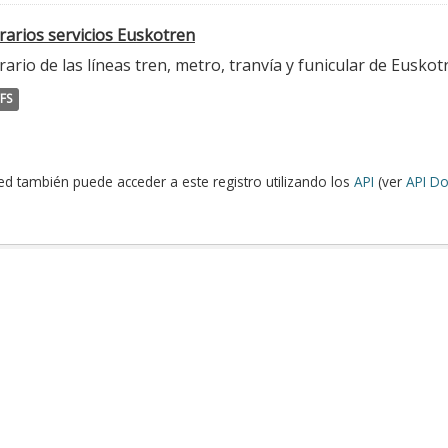
rarios servicios Euskotren
ario de las líneas tren, metro, tranvía y funicular de Euskot
FS
ed también puede acceder a este registro utilizando los
API
(ver
API Do