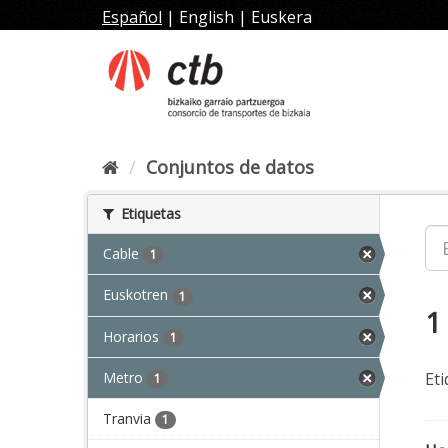
Ir
Español
|
English
|
Euskera
al
contenido
Conjuntos de datos
Etiquetas
Cable
1
Euskotren
1
1
Horarios
1
Metro
Eti
1
Tranvia
1