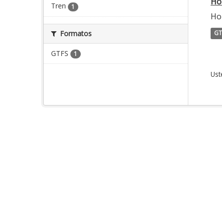
Ho
Tren
1
Hor
Formatos
GT
GTFS
1
Ust