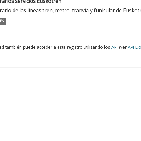
rarios servicios Euskotren
ario de las líneas tren, metro, tranvía y funicular de Euskot
FS
ed también puede acceder a este registro utilizando los
API
(ver
API Do