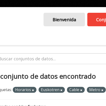
Bienvenida
Conj
 conjunto de datos encontrado
quetas:
Horarios
Euskotren
Cable
Metro