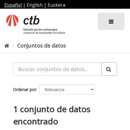
Ir
Español
|
English
|
Euskera
al
contenido
Conjuntos de datos
Ordenar por
1 conjunto de datos
encontrado