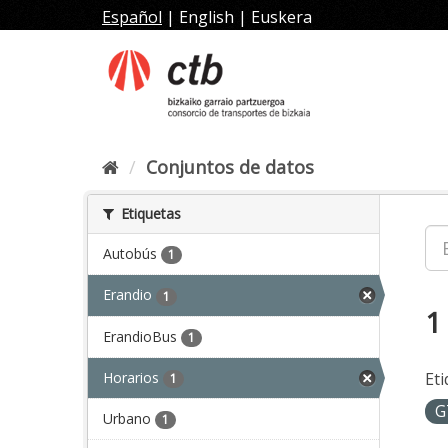
Ir
Español
|
English
|
Euskera
al
contenido
Conjuntos de datos
Etiquetas
Autobús
1
Erandio
1
1
ErandioBus
1
Horarios
Eti
1
G
Urbano
1