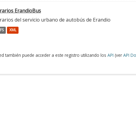
rarios ErandioBus
rarios del servicio urbano de autobús de Erandio
FS
XML
ed también puede acceder a este registro utilizando los
API
(ver
API Do