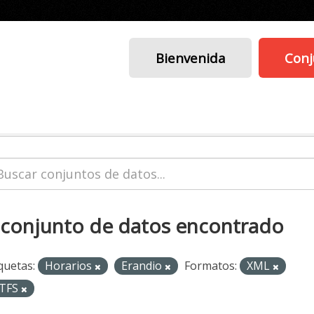
Bienvenida
Conj
 conjunto de datos encontrado
quetas:
Horarios
Erandio
Formatos:
XML
TFS