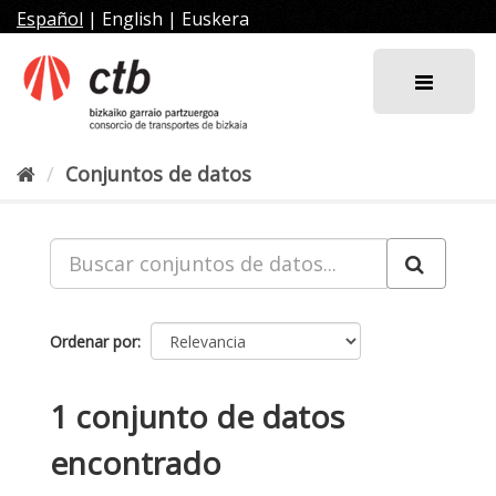
Ir
Español
|
English
|
Euskera
al
contenido
Conjuntos de datos
Ordenar por
1 conjunto de datos
encontrado