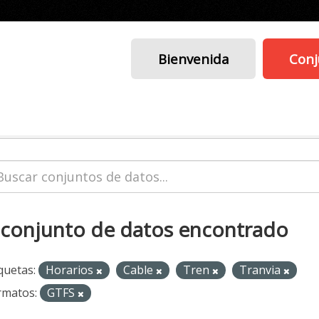
Bienvenida
Conj
 conjunto de datos encontrado
quetas:
Horarios
Cable
Tren
Tranvia
rmatos:
GTFS