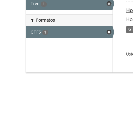
Tren
1
Ho
Hor
Formatos
GT
GTFS
1
Ust