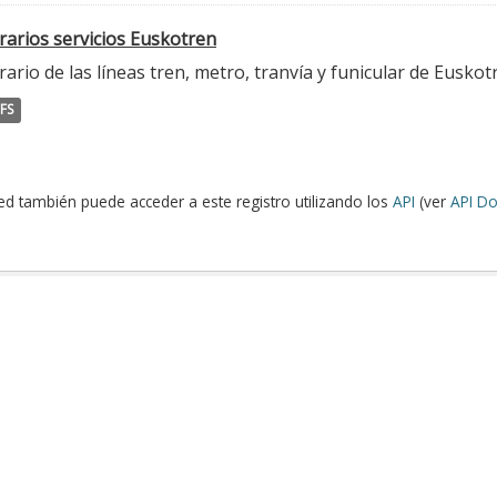
rarios servicios Euskotren
ario de las líneas tren, metro, tranvía y funicular de Euskot
FS
ed también puede acceder a este registro utilizando los
API
(ver
API Do