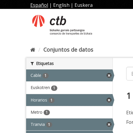
Ir
Español
|
English
|
Euskera
al
contenido
Conjuntos de datos
Etiquetas
Cable
1
Euskotren
1
1
Horarios
1
Metro
Eti
1
Fo
Tranvia
1