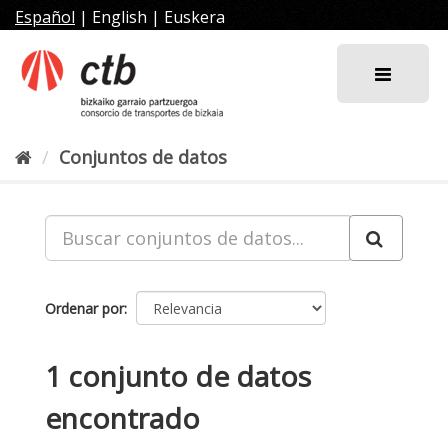
Ir
Español
|
English
|
Euskera
al
contenido
Conjuntos de datos
Ordenar por
1 conjunto de datos
encontrado