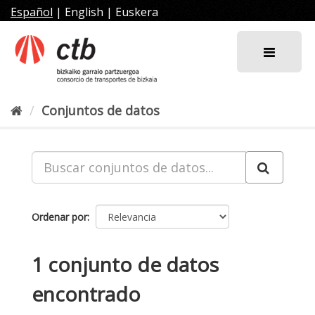
Ir
Español
|
English
|
Euskera
al
contenido
Conjuntos de datos
Ordenar por
1 conjunto de datos
encontrado